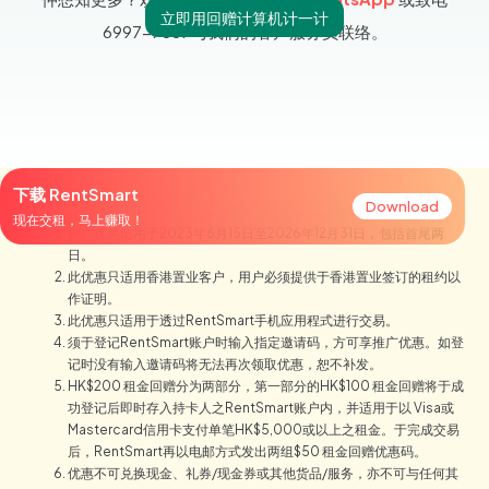
立即用回赠计算机计一计
6997-7887与我们的客户服务员联络。
下载 RentSmart
推广详情：
Download
现在交租，马上赚取！
推广优惠适用于2023年6月15日至2026年12月31日，包括首尾两
日。
此优惠只适用香港置业客户，用户必须提供于香港置业签订的租约以
作证明。
此优惠只适用于透过RentSmart手机应用程式进行交易。
须于登记RentSmart账户时输入指定邀请码，方可享推广优惠。如登
记时没有输入邀请码将无法再次领取优惠，恕不补发。
HK$200 租金回赠分为两部分，第一部分的HK$100 租金回赠将于成
功登记后即时存入持卡人之RentSmart账户内，并适用于以 Visa或
Mastercard信用卡支付单笔HK$5,000或以上之租金。于完成交易
后，RentSmart再以电邮方式发出两组$50 租金回赠优惠码。
优惠不可兑换现金、礼券/现金券或其他货品/服务，亦不可与任何其