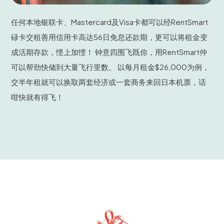
Slide 2 of 3.
任何本地银联卡、Mastercard及Visa卡都可以经RentSmart
碌卡交租善用信用卡高达56日免息还款期，更可以将租金变
成活期存款，悭上加悭！ 钟意四围飞既你，用RentSmart仲
可以帮劲快储到大量飞行里数。 以每月租金$26,000为例，
交半年租就可以换取两套经济或一套商务来回日本机票，话
咁快就有得飞！