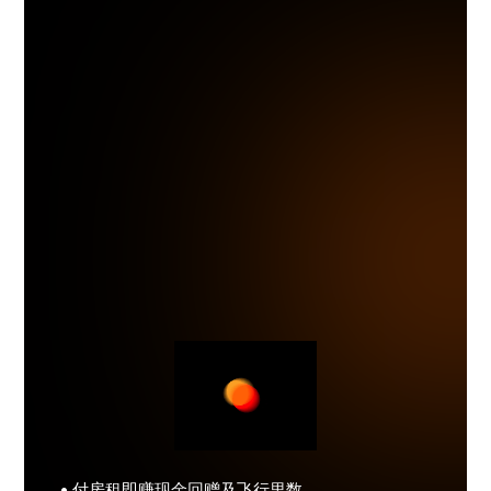
• 付房租即赚现金回赠及飞行里数