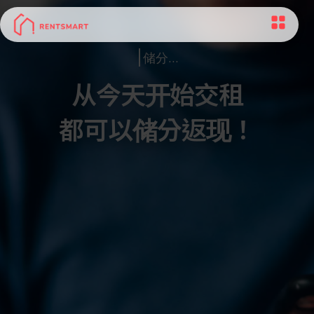
储分
...
从今天开始交租
都可以储分返现！