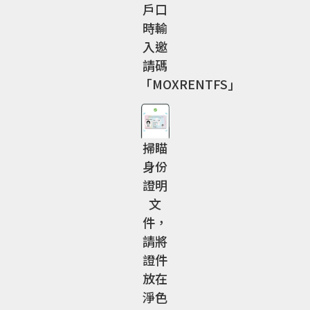
戶口
時輸
入邀
請碼
「MOXRENTFS」
掃瞄
身份
證明
文
件，
請將
證件
放在
淨色