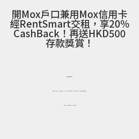
開Mox戶口兼用Mox信用卡
經RentSmart交租，享20%
CashBack！再送HKD500
存款獎賞！
每月最大嘅開支就係租，今個月想交少啲？
即日起至2025年10月31日，全新Mox 客戶用邀請碼
「MOXRENTFS」
成功開立Mox 戶口，申請及使用Mox信用卡¹經RentSmart交租即賺HKD2,000現金獎賞²，輕輕鬆鬆自製「交租津貼」!
Mox仲加碼送你HKD500存款現金獎賞³及免RentSmart 1.5% 首次交易服務費*！