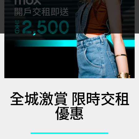
全城激賞 限時交租
優惠