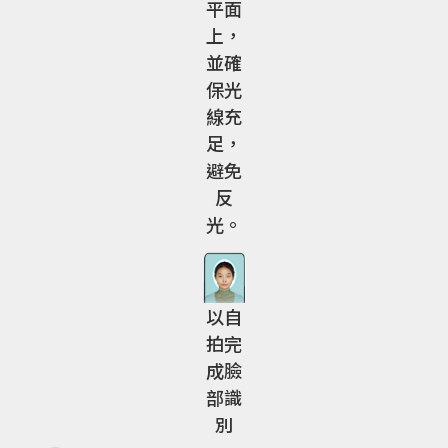
平面
上，
並確
保光
線充
足，
避免
反
光。
以自
拍完
成臉
部識
別