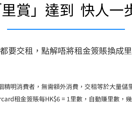
「里賞」達到 快人一
都要交租，點解唔將租金簽賬換成里
個精明消費者，無需額外消費，交租等於大量儲
ercard租金簽賬每HK$6 = 1里數，自動賺里數