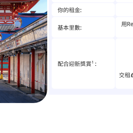
你的租金:
用Re
基本里數:
配合迎新獎賞¹ :
交租