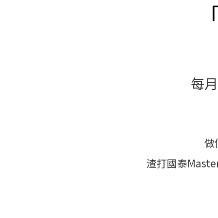
每月
做
渣打國泰Mast