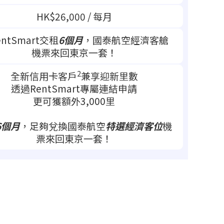
HK$26,000 / 每月
ntSmart交租
6個月
，國泰航空經濟客艙
機票來回東京一套！
2
全新信用卡客戶
兼享迎新里數
透過‍RentSmart專屬連結申請
更可獲額外3,000里
6個月
，足夠兌換國泰航空
特選經濟客位
機
票來回東京一套！