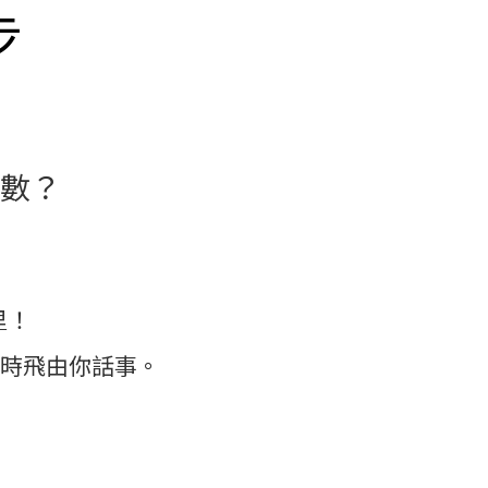
步
數？
里！
，幾時飛由你話事。