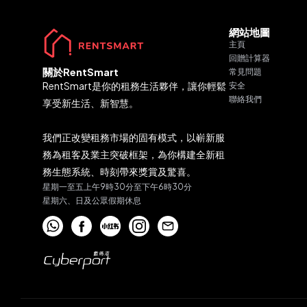
網站地圖
主頁
回贈計算器
關於RentSmart
常見問題
RentSmart是你的租務生活夥伴，讓你輕鬆
安全
聯絡我們
享受新生活、新智慧。
我們正改變租務市場的固有模式，以嶄新服
務為租客及業主突破框架，為你構建全新租
務生態系統、時刻帶來獎賞及驚喜。
星期一至五上午9時30分至下午6時30分
星期六、日及公眾假期休息