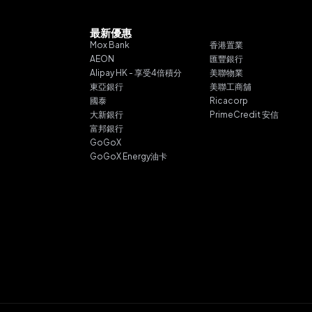
最新優惠
Mox Bank
香港置業
AEON
匯豐銀行
Alipay HK - 享受4倍積分
美聯物業
東亞銀行
美聯工商舖
國泰
Ricacorp
大新銀行
PrimeCredit 安信
富邦銀行
GoGoX
GoGoX Energy油卡