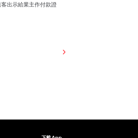
便租客出示給業主作付款證
下載 App