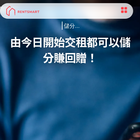
儲分
...
由今日開始交租都可以儲
分賺回贈！