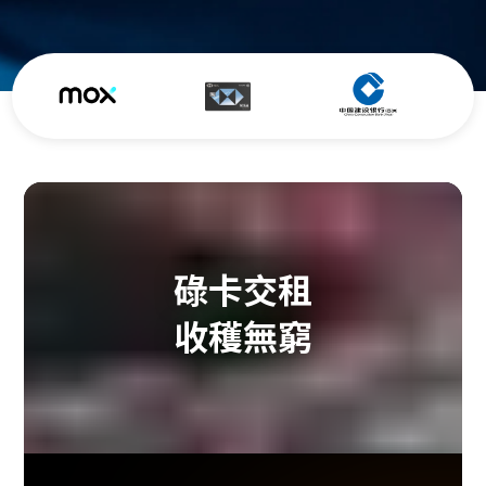
碌卡交租
收穫無窮