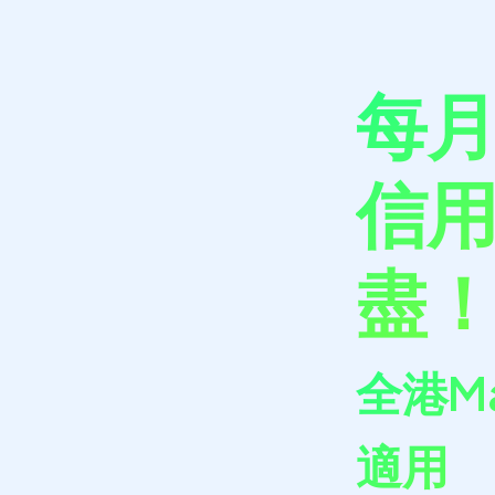
每
信
盡
全港Ma
適用