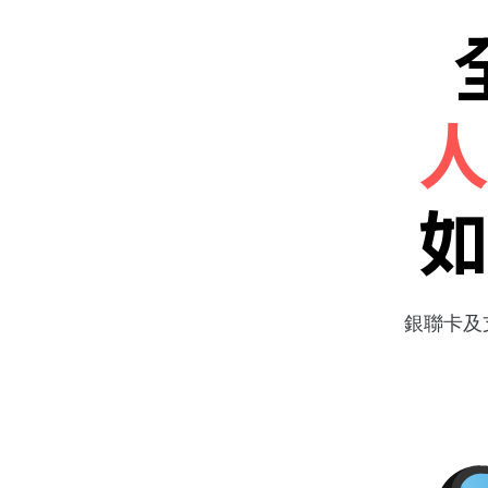
人
如
銀聯卡及