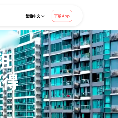
繁體中文
下載 App
租
都得