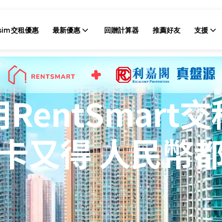
sim 交租優惠
最新優惠
回贈計算器
推薦好友
支援
用RentSmart交
卡又得 人民幣