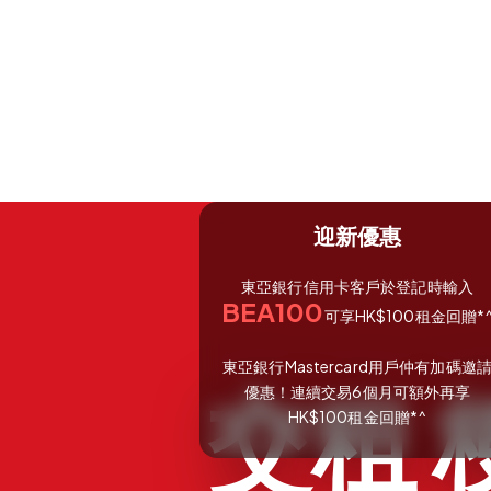
迎新優惠
東亞銀行信用卡客戶於登記時
輸
入
BEA100
可享HK$100租金回贈*
東亞銀行Mastercard用戶仲有加碼邀
交租
優惠！連續交易6個月可額外再享
HK$100租金回贈*^