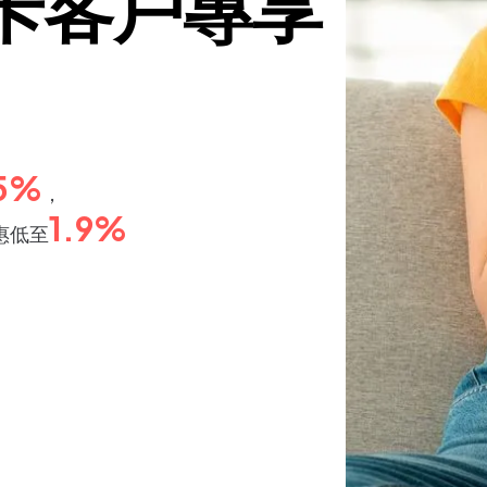
卡客戶專享
.5%
，
1.9%
惠低至