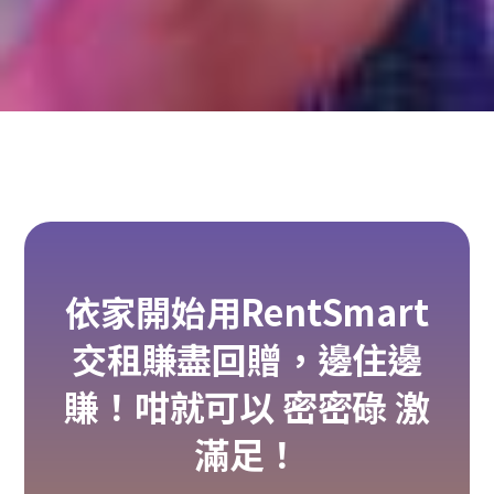
依家開始用RentSmart
交租賺盡回贈，邊住邊
賺！咁就可以 密密碌 激
滿足！