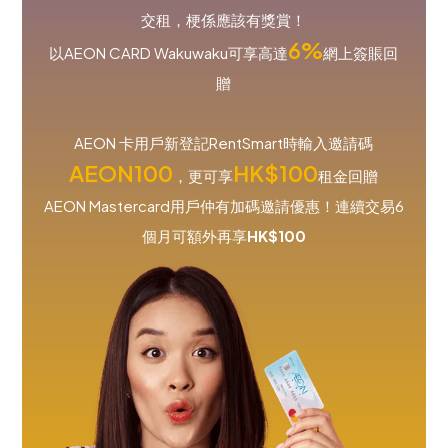
交租，梗係應該有獎賞！
6%
以AEON CARD Wakuwaku可享高達
網上簽賬回
贈
AEON 卡用戶新登記RentSmart時輸入邀請碼
AEON100
HK$100
，更可享
租金回贈
AEON Mastercard用戶仲有加碼邀請優惠！連續交易6
個月可額外再享
HK$100