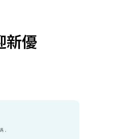
迎新優
惠碼，