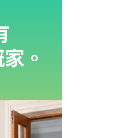
有
嘅家。