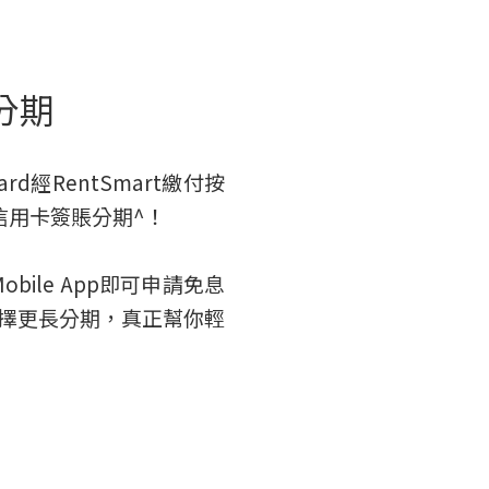
分期
rd經RentSmart繳付按
息信用卡簽賬分期^！
bile App即可申請免息
擇更長分期，真正幫你輕