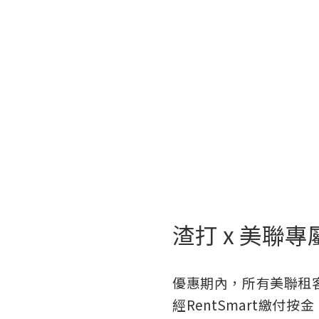
渣打 x 美聯
優惠期內，所有美聯租客使
經RentSmart繳付