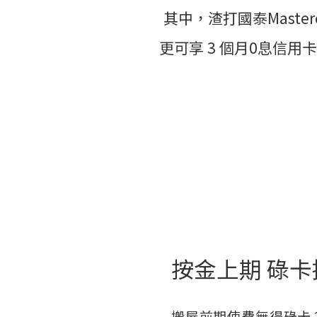
其中，渣打國泰Mast
更可享 3 個月0息信
按金上期 碌卡
搬屋前期使費無得碌卡？R