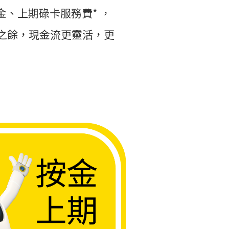
金、上期碌卡服務費* ，
屋之餘，現金流更靈活，更