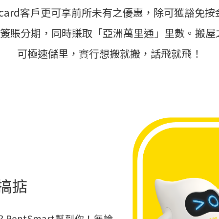
ercard客戶更可享前所未有之優惠，除可獲豁免按
用卡簽賬分期，同時賺取「亞洲萬里通」里數。搬
可極速儲里，實行想搬就搬，話飛就飛！
搞掂
entSmart幫到你！無論