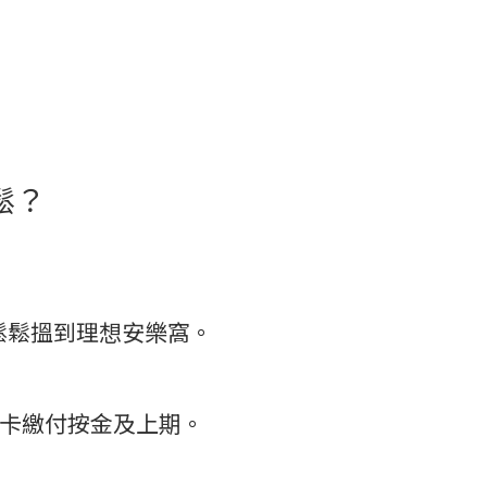
鬆？
鬆鬆搵到理想安樂窩。
信用卡繳付按金及上期。